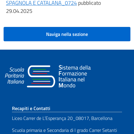
SPAGNOLA E CATALANA_0724
pubblicato
29.04.2025
Naviga nella sezione
Sezione footer
Recapiti e Contatti
Liceo Carrer de L’Esperança 20_08017, Barcellona
Scuola primaria e Secondaria di I grado Carrer Setanti