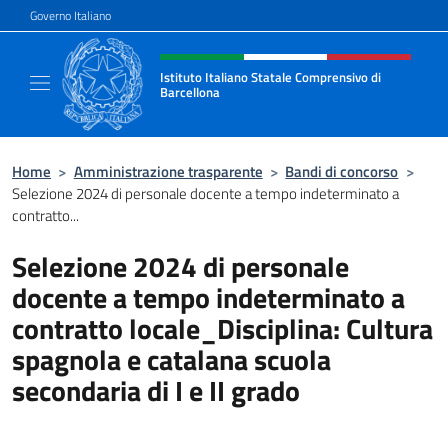
Salta al contenuto
Governo Italiano
Intestazione sito, social e menù
Istituto Italiano Statale Comprensivo di
Barcellona
Il sito ufficiale dell'Istituto Italiano Stata
Home
>
Amministrazione trasparente
>
Bandi di concorso
>
Selezione 2024 di personale docente a tempo indeterminato a
contratto...
Selezione 2024 di personale
docente a tempo indeterminato a
contratto locale_Disciplina: Cultura
spagnola e catalana scuola
secondaria di I e II grado