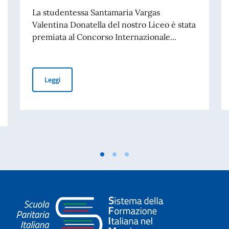
La studentessa Santamaria Vargas
Valentina Donatella del nostro Liceo è stata
premiata al Concorso Internazionale...
Vincitrice del Concorso Internazionale di Poesia "Masio 
Leggi
s de soporte educativo / Sostegni per gli studenti con bisogni educativi sp