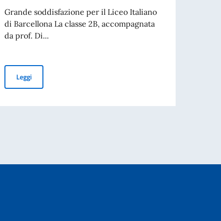
Barc
Grande soddisfazione per il Liceo Italiano
di Barcellona La classe 2B, accompagnata
La ne
da prof. Di...
dedica
Lauretti"
Il Liceo Italiano di Barcellona vince il contest europeo “Dream fo
Leggi
Leg
ecifici