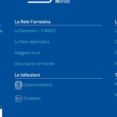
La Rete Farnesina
L
na
La Farnesina – il MAECI
L
La Rete diplomatica
O
Viaggiare sicuri
O
Dove siamo nel mondo
Le Istituzioni
A
Governo Italiano
A
Europa.eu