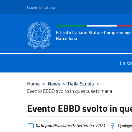
Salta al contenuto
Governo Italiano
Intestazione sito, social 
Istituto Italiano Statale Comprensivo 
Barcellona
Il sito ufficiale dell'Istituto Itali
La sc
Home
>
News
>
Dalla Scuola
>
Evento EBBD svolto in questa settimana
Evento EBBD svolto in qu
Data pubblicazione:
07 Settembre 2021
Tipologia