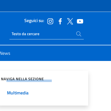
Seguici su:
Cerca nel sito
Ricerca sito live
News
vidi sui Social Network
NAVIGA NELLA SEZIONE
Multimedia