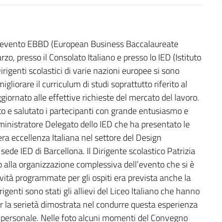
 all’evento EBBD (European Business Baccalaureate
rzo, presso il Consolato Italiano e presso lo IED (Istituto
rigenti scolastici di varie nazioni europee si sono
gliorare il curriculum di studi soprattutto riferito al
ornato alle effettive richieste del mercato del lavoro.
o e salutato i partecipanti con grande entusiasmo e
inistratore Delegato dello IED che ha presentato le
vera eccellenza Italiana nel settore del Design
ede IED di Barcellona. Il Dirigente scolastico Patrizia
o alla organizzazione complessiva dell’evento che si è
vità programmate per gli ospiti era prevista anche la
rigenti sono stati gli allievi del Liceo Italiano che hanno
r la serietà dimostrata nel condurre questa esperienza
tà personale. Nelle foto alcuni momenti del Convegno