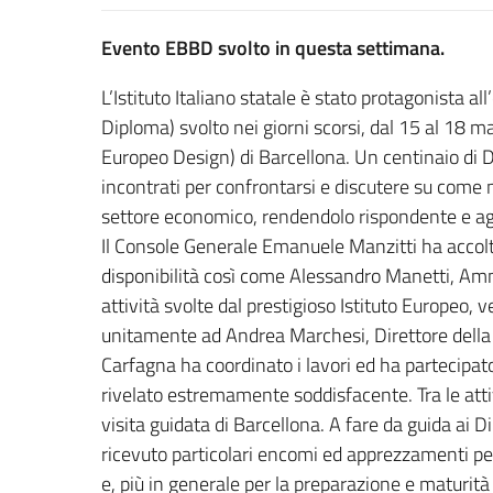
Evento EBBD svolto in questa settimana.
L’Istituto Italiano statale è stato protagonista
Diploma) svolto nei giorni scorsi, dal 15 al 18 ma
Europeo Design) di Barcellona. Un centinaio di Di
incontrati per confrontarsi e discutere su come mi
settore economico, rendendolo rispondente e aggi
Il Console Generale Emanuele Manzitti ha accolt
disponibilità così come Alessandro Manetti, Amm
attività svolte dal prestigioso Istituto Europeo, 
unitamente ad Andrea Marchesi, Direttore della s
Carfagna ha coordinato i lavori ed ha partecipat
rivelato estremamente soddisfacente. Tra le atti
visita guidata di Barcellona. A fare da guida ai Di
ricevuto particolari encomi ed apprezzamenti pe
e, più in generale per la preparazione e maturi