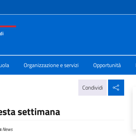
e menù
di
ano Statale Comprensivo di Barcellona
uola
Organizzazione e servizi
Opportunità
Condi
Condividi
esta settimana
:
News