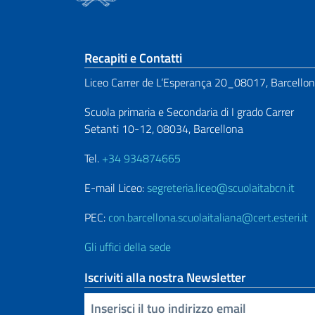
Sezione footer
Recapiti e Contatti
Liceo Carrer de L’Esperança 20_08017, Barcello
Scuola primaria e Secondaria di I grado Carrer
Setanti 10-12, 08034, Barcellona
Tel.
+34 934874665
E-mail Liceo:
segreteria.liceo@scuolaitabcn.it
PEC:
con.barcellona.scuolaitaliana@cert.esteri.it
Gli uffici della sede
Iscriviti alla nostra Newsletter
Inserisci la tua email