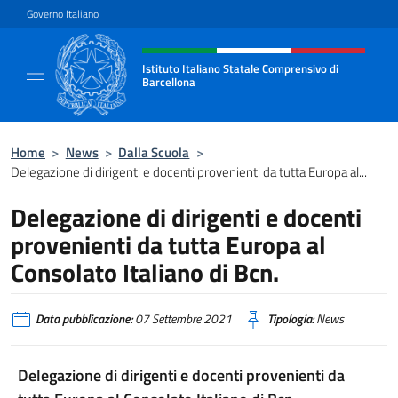
Salta al contenuto
Governo Italiano
Intestazione sito, social e menù
Istituto Italiano Statale Comprensivo di
Barcellona
Il sito ufficiale dell'Istituto Italiano Stata
Home
>
News
>
Dalla Scuola
>
Delegazione di dirigenti e docenti provenienti da tutta Europa al...
Delegazione di dirigenti e docenti
provenienti da tutta Europa al
Consolato Italiano di Bcn.
Data pubblicazione:
07 Settembre 2021
Tipologia:
News
Delegazione di dirigenti e docenti provenienti da