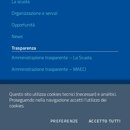
La scuola
Organizzazione e servizi
Opportunità
News
Trasparenza
Amministrazione trasparente – La Scuola
Amministrazione trasparente – MAECI
Link Utili
Note legali
Privacy e cookie policy
Dichiarazione di Accessibilità
Questo sito utilizza cookies tecnici (necessari) e analitici.
Proseguendo nella navigazione accetti l'utilizzo dei
cookies.
2026 Copyright Ministero degli Affari Esteri e della Cooperazione
Internazionale
COOKIES
I CO
PREFERENZE
ACCETTO TUTTI
Facebook
Twitter
Whatsapp