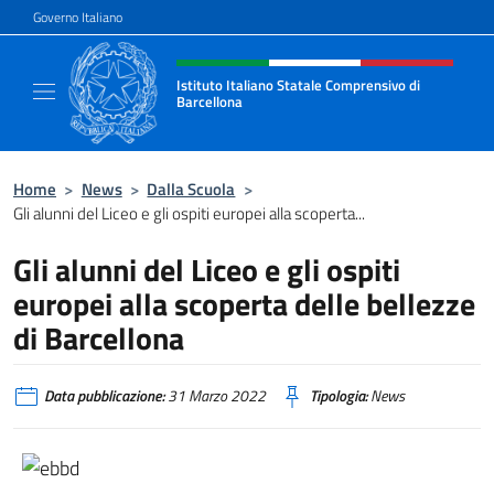
Salta al contenuto
Governo Italiano
Intestazione sito, social e menù
Istituto Italiano Statale Comprensivo di
Barcellona
Il sito ufficiale dell'Istituto Italiano Stata
Home
>
News
>
Dalla Scuola
>
Gli alunni del Liceo e gli ospiti europei alla scoperta...
Gli alunni del Liceo e gli ospiti
europei alla scoperta delle bellezze
di Barcellona
Data pubblicazione:
31 Marzo 2022
Tipologia:
News