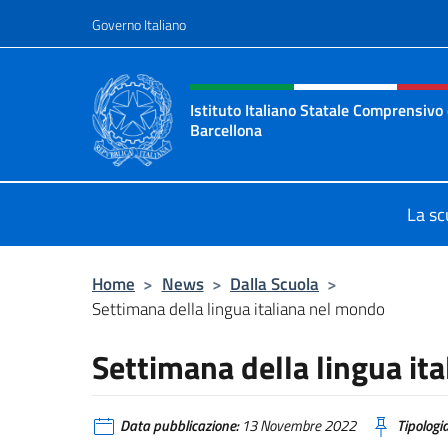
Salta al contenuto
Governo Italiano
Intestazione sito, social 
Istituto Italiano Statale Comprensivo 
Barcellona
Il sito ufficiale dell'Istituto Itali
La sc
Home
>
News
>
Dalla Scuola
>
Settimana della lingua italiana nel mondo
Settimana della lingua it
Data pubblicazione:
13 Novembre 2022
Tipologia