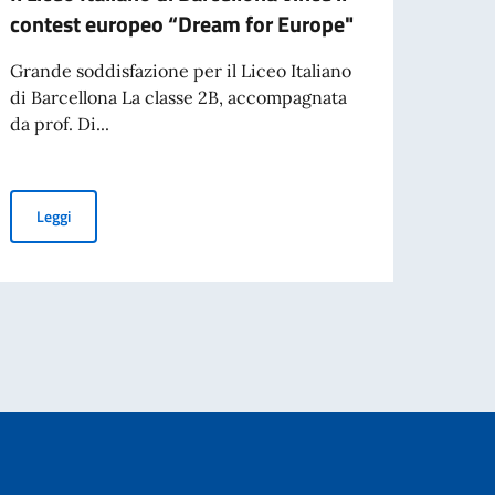
contest europeo “Dream for Europe"
si pa
Barc
Grande soddisfazione per il Liceo Italiano
di Barcellona La classe 2B, accompagnata
La ne
da prof. Di...
dedica
Lauretti"
Il Liceo Italiano di Barcellona vince il contest europeo “Dream fo
Leggi
Leg
ecifici