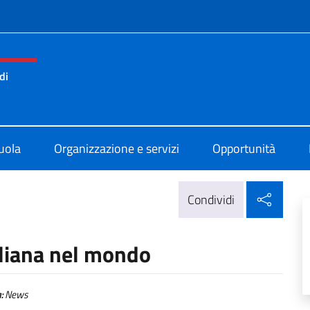
e menù
di
ano Statale Comprensivo di Barcellona
uola
Organizzazione e servizi
Opportunità
Condi
Condividi
aliana nel mondo
:
News