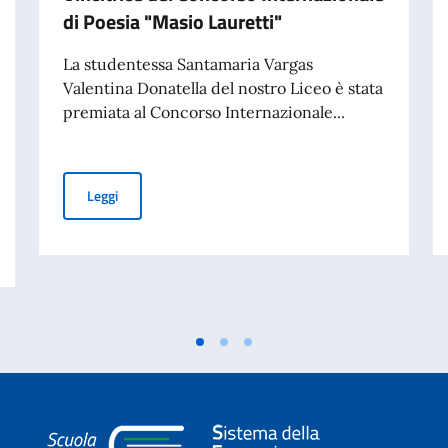
di Poesia "Masio Lauretti"
La studentessa Santamaria Vargas
Valentina Donatella del nostro Liceo è stata
premiata al Concorso Internazionale...
Vincitrice del Concorso Internazionale di Poesia "Masio 
Leggi
s de soporte educativo / Sostegni per gli studenti con bisogni educativi sp