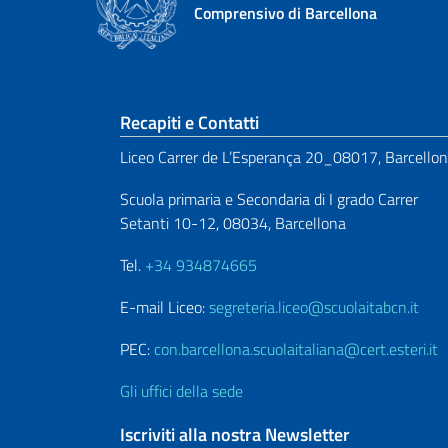
Comprensivo di Barcellona
Sezione footer
Recapiti e Contatti
Liceo Carrer de L’Esperança 20_08017, Barcello
Scuola primaria e Secondaria di I grado Carrer
Setanti 10-12, 08034, Barcellona
Tel.
+34 934874665
E-mail Liceo:
segreteria.liceo@scuolaitabcn.it
PEC:
con.barcellona.scuolaitaliana@cert.esteri.it
Gli uffici della sede
Iscriviti alla nostra Newsletter