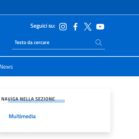
Seguici su:
Cerca nel sito
Ricerca sito live
News
vidi sui Social Network
NAVIGA NELLA SEZIONE
Multimedia