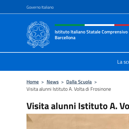
Salta al contenuto
Governo Italiano
Intestazione sito, social 
Istituto Italiano Statale Comprensivo 
Barcellona
Il sito ufficiale dell'Istituto Itali
La sc
Home
>
News
>
Dalla Scuola
>
Visita alunni Istituto A. Volta di Frosinone
Visita alunni Istituto A. V