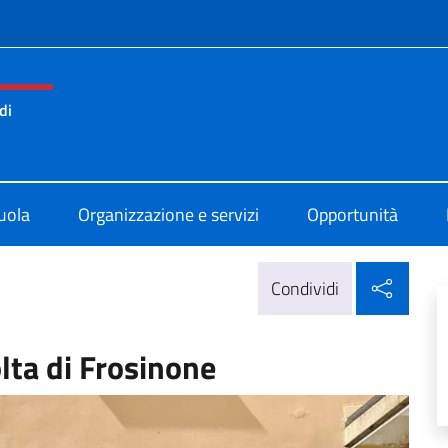
e menù
di
ano Statale Comprensivo di Barcellona
uola
Organizzazione e servizi
Opportunità
Condi
Condividi
olta di Frosinone