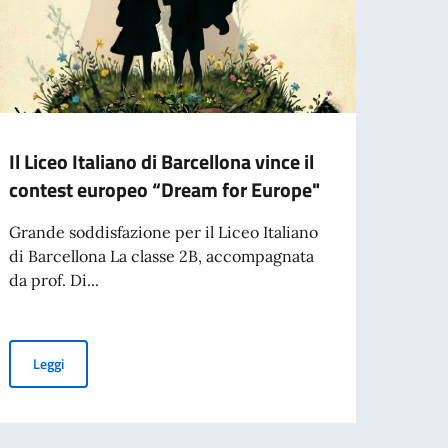
Il Liceo Italiano di Barcellona vince il
Nella
contest europeo “Dream for Europe"
si pa
Barc
Grande soddisfazione per il Liceo Italiano
di Barcellona La classe 2B, accompagnata
La ne
da prof. Di...
dedica
Lauretti"
Il Liceo Italiano di Barcellona vince il contest europeo “Dream fo
Leggi
Leg
ecifici