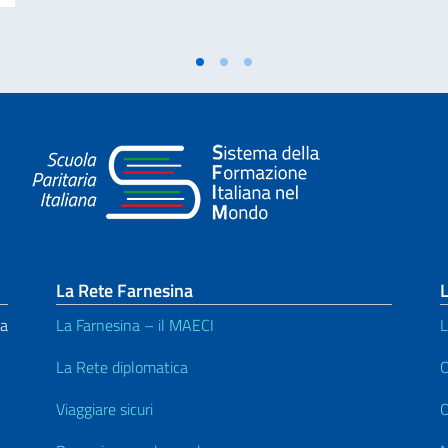
La Rete Farnesina
L
na
La Farnesina – il MAECI
L
La Rete diplomatica
O
Viaggiare sicuri
O