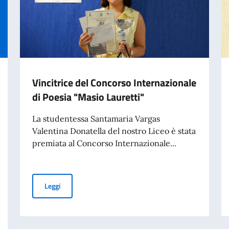
Vincitrice del Concorso Internazionale
di Poesia "Masio Lauretti"
La studentessa Santamaria Vargas
Valentina Donatella del nostro Liceo è stata
premiata al Concorso Internazionale...
Vincitrice del Concorso Internazionale di Poesia "Masio 
Leggi
s de soporte educativo / Sostegni per gli studenti con bisogni educativi sp