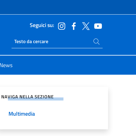
Seguici su:
Cerca nel sito
Ricerca sito live
News
vidi sui Social Network
NAVIGA NELLA SEZIONE
Multimedia