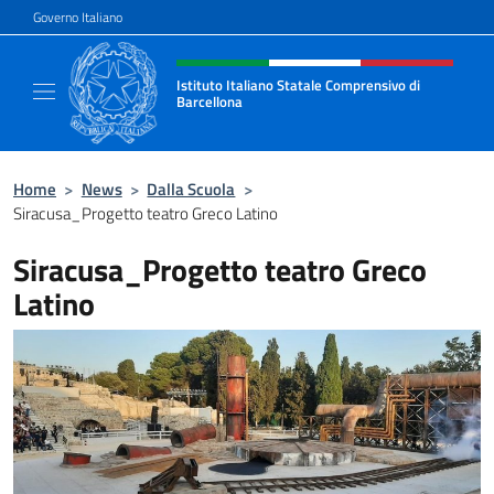
Salta al contenuto
Governo Italiano
Intestazione sito, social e menù
Istituto Italiano Statale Comprensivo di
Barcellona
Il sito ufficiale dell'Istituto Italiano Stata
Home
>
News
>
Dalla Scuola
>
Siracusa_Progetto teatro Greco Latino
Siracusa_Progetto teatro Greco
Latino