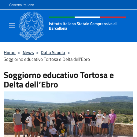
Salta al contenuto
Governo Italiano
Intestazione sito, social e menù
Istituto Italiano Statale Comprensivo di
Barcellona
Il sito ufficiale dell'Istituto Italiano Stata
Home
>
News
>
Dalla Scuola
>
Soggiorno educativo Tortosa e Delta dell’Ebro
Soggiorno educativo Tortosa e
Delta dell’Ebro