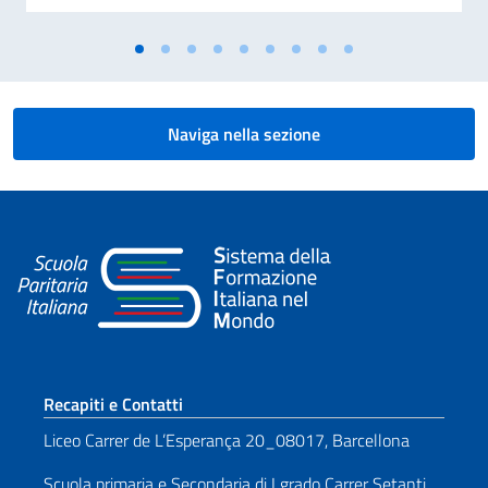
Naviga nella sezione
Sezione footer
Recapiti e Contatti
Liceo Carrer de L’Esperança 20_08017, Barcellona
Scuola primaria e Secondaria di I grado Carrer Setanti