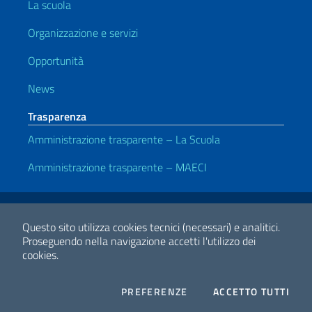
La scuola
Organizzazione e servizi
Opportunità
News
Trasparenza
Amministrazione trasparente – La Scuola
Amministrazione trasparente – MAECI
Link Utili
Note legali
Privacy e cookie policy
Dichiarazione di Accessibilità
Questo sito utilizza cookies tecnici (necessari) e analitici.
Proseguendo nella navigazione accetti l'utilizzo dei
cookies.
2026 Copyright Ministero degli Affari Esteri e della Cooperazione
Internazionale
COOKIES
I CO
PREFERENZE
ACCETTO TUTTI
Facebook
Twitter
Whatsapp