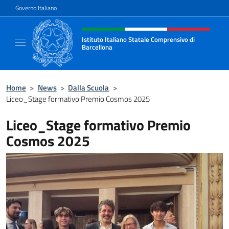
Salta al contenuto
Governo Italiano
Intestazione sito, social e menù
Istituto Italiano Statale Comprensivo di
Barcellona
Il sito ufficiale dell'Istituto Italiano Stata
Home
>
News
>
Dalla Scuola
>
Liceo_Stage formativo Premio Cosmos 2025
Liceo_Stage formativo Premio
Cosmos 2025