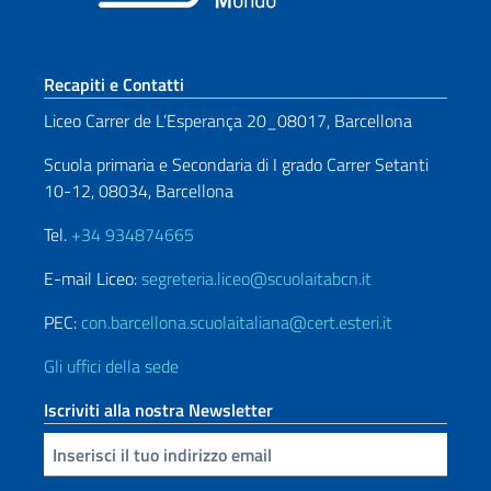
Sezione footer
Recapiti e Contatti
Liceo Carrer de L’Esperança 20_08017, Barcellona
Scuola primaria e Secondaria di I grado Carrer Setanti
10-12, 08034, Barcellona
Tel.
+34 934874665
E-mail Liceo:
segreteria.liceo@scuolaitabcn.it
PEC:
con.barcellona.scuolaitaliana@cert.esteri.it
Gli uffici della sede
Iscriviti alla nostra Newsletter
Inserisci la tua email