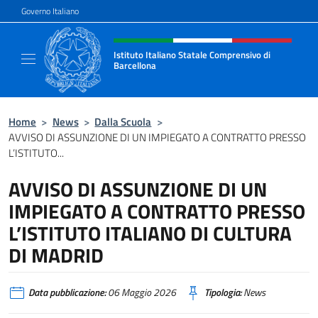
Salta al contenuto
Governo Italiano
Intestazione sito, social e menù
Istituto Italiano Statale Comprensivo di
Barcellona
Il sito ufficiale dell'Istituto Italiano Stata
Home
>
News
>
Dalla Scuola
>
AVVISO DI ASSUNZIONE DI UN IMPIEGATO A CONTRATTO PRESSO
L’ISTITUTO...
AVVISO DI ASSUNZIONE DI UN
IMPIEGATO A CONTRATTO PRESSO
L’ISTITUTO ITALIANO DI CULTURA
DI MADRID
Data pubblicazione:
06 Maggio 2026
Tipologia:
News