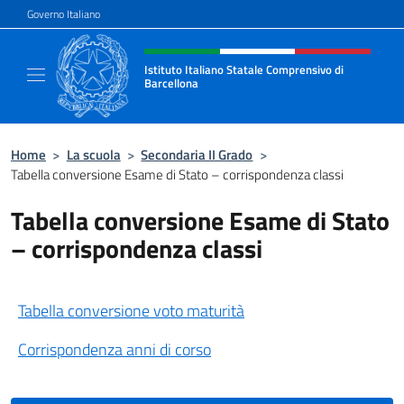
Salta al contenuto
Governo Italiano
Intestazione sito, social e menù
Istituto Italiano Statale Comprensivo di
Barcellona
Il sito ufficiale dell'Istituto Italiano Stata
Home
>
La scuola
>
Secondaria II Grado
>
Tabella conversione Esame di Stato – corrispondenza classi
Tabella conversione Esame di Stato
– corrispondenza classi
Tabella conversione voto maturità
Corrispondenza anni di corso