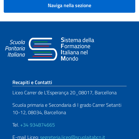
Naviga nella sezione
Sezione footer
Recapiti e Contatti
Liceo Carrer de L’Esperança 20_08017, Barcellona
Scuola primaria e Secondaria di I grado Carrer Setanti
10-12, 08034, Barcellona
Tel.
+34 934874665
E-mail Liceo:
segreteria.liceo@scuolaitabcn.it