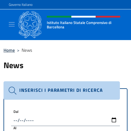
Salta al contenuto
Governo Italiano
Intestazione sito, social e menù
Istituto Italiano Statale Comprensivo di
Barcellona
Il sito ufficiale dell'Istituto Italiano Stata
Home
>
News
News
INSERISCI I PARAMETRI DI RICERCA
Dal
Al