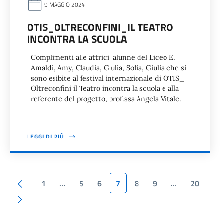
9 MAGGIO 2024
OTIS_OLTRECONFINI_IL TEATRO
INCONTRA LA SCUOLA
Complimenti alle attrici, alunne del Liceo E.
Amaldi, Amy, Claudia, Giulia, Sofia, Giulia che si
sono esibite al festival internazionale di OTIS_
Oltreconfini il Teatro incontra la scuola e alla
referente del progetto, prof.ssa Angela Vitale.
LEGGI DI PIÙ
Paginazione
Pagina precedente
1
…
5
6
7
8
9
…
20
Pagina successiva