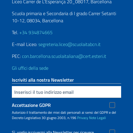
Liceo Carrer de L’Esperança 20_08017, Barcellona
Scuola primaria e Secondaria di I grado Carrer Setanti
10-12, 08034, Barcellona
Tel.
+34 934874665
E-mail Liceo:
segreteria.liceo@scuolaitabcn.it
PEC:
con.barcellona.scuolaitaliana@cert.esteri.it
Gli uffici della sede
Iscriviti alla nostra Newsletter
Inserisci la tua email
Accettazione GDPR
Autorizzo il trattamento dei miei dati personali ai sensi del GDPR e del
Decreto Legislativo 30 giugno 2003, n.196
Privacy
Note Legali
Sì, voglio iscrivermi alla Newsletter per ricevere