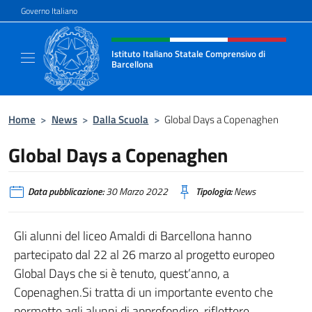
Salta al contenuto
Governo Italiano
Intestazione sito, social e menù
Istituto Italiano Statale Comprensivo di
Barcellona
Il sito ufficiale dell'Istituto Italiano Stata
Home
>
News
>
Dalla Scuola
>
Global Days a Copenaghen
Global Days a Copenaghen
Data pubblicazione:
30 Marzo 2022
Tipologia:
News
Gli alunni del liceo Amaldi di Barcellona hanno
partecipato dal 22 al 26 marzo al progetto europeo
Global Days che si è tenuto, quest’anno, a
Copenaghen.Si tratta di un importante evento che
permette agli alunni di approfondire, riflettere,