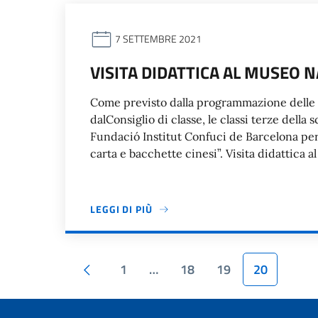
7 SETTEMBRE 2021
VISITA DIDATTICA AL MUSEO 
Come previsto dalla programmazione delle v
dalConsiglio di classe, le classi terze della 
Fundació Institut Confuci de Barcelona per 
carta e bacchette cinesi”. Visita didattica 
LEGGI DI PIÙ
Paginazione
Pagina precedente
1
…
18
19
20