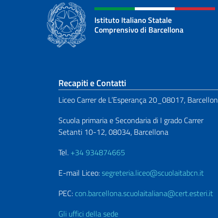
Istituto Italiano Statale
Comprensivo di Barcellona
Sezione footer
Recapiti e Contatti
Liceo Carrer de L’Esperança 20_08017, Barcello
Scuola primaria e Secondaria di I grado Carrer
Setanti 10-12, 08034, Barcellona
Tel.
+34 934874665
E-mail Liceo:
segreteria.liceo@scuolaitabcn.it
PEC:
con.barcellona.scuolaitaliana@cert.esteri.it
Gli uffici della sede