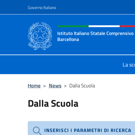
Salta al contenuto
Governo Italiano
Intestazione sito, social 
Istituto Italiano Statale Comprensivo 
Barcellona
Il sito ufficiale dell'Istituto Itali
La sc
Home
>
News
>
Dalla Scuola
Dalla Scuola
INSERISCI I PARAMETRI DI RICERCA