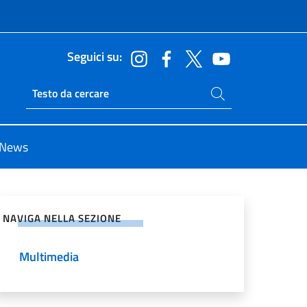
Seguici su:
Cerca nel sito
Ricerca sito live
News
vidi sui Social Network
NAVIGA NELLA SEZIONE
Multimedia