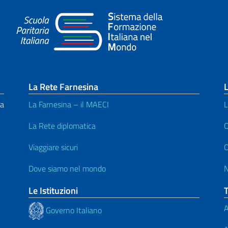
La Rete Farnesina
L
na
La Farnesina – il MAECI
L
La Rete diplomatica
O
Viaggiare sicuri
O
Dove siamo nel mondo
Le Istituzioni
A
Governo Italiano