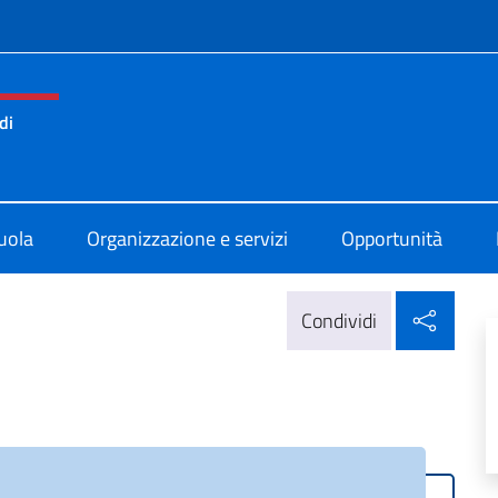
e menù
di
ano Statale Comprensivo di Barcellona
uola
Organizzazione e servizi
Opportunità
Condi
Condividi