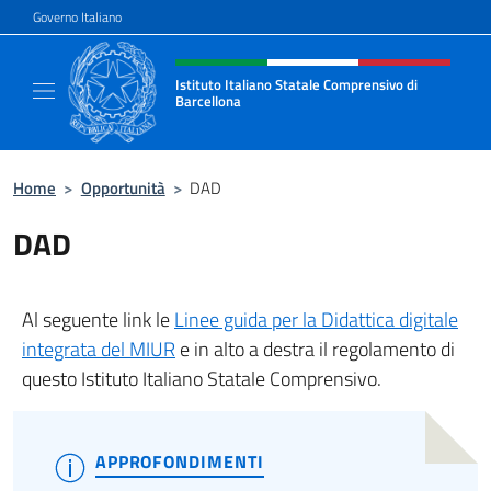
Salta al contenuto
Governo Italiano
Intestazione sito, social e menù
Istituto Italiano Statale Comprensivo di
Barcellona
Il sito ufficiale dell'Istituto Italiano Stata
Home
>
Opportunità
>
DAD
DAD
Al seguente link le
Linee guida per la Didattica digitale
integrata del MIUR
e in alto a destra il regolamento di
questo Istituto Italiano Statale Comprensivo.
APPROFONDIMENTI